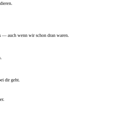
dieren.
hts — auch wenn wir schon dran waren.
.
i dir geht.
er.