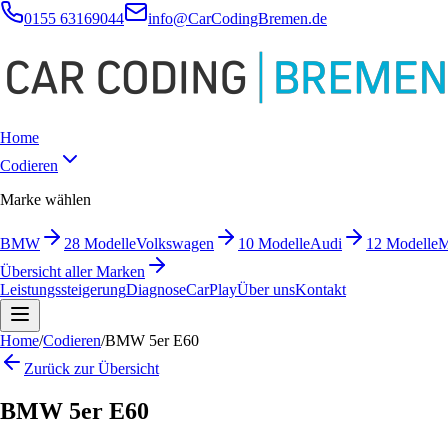
0155 63169044
info@CarCodingBremen.de
Home
Codieren
Marke wählen
BMW
28
Modelle
Volkswagen
10
Modelle
Audi
12
Modelle
M
Übersicht aller Marken
Leistungssteigerung
Diagnose
CarPlay
Über uns
Kontakt
Home
/
Codieren
/
BMW 5er E60
Zurück zur Übersicht
BMW 5er E60