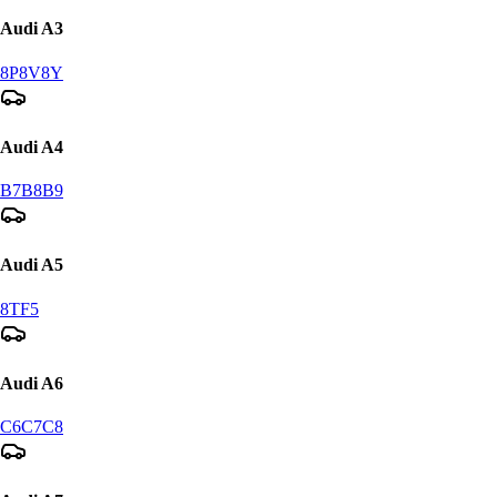
Audi
A3
8P
8V
8Y
Audi
A4
B7
B8
B9
Audi
A5
8T
F5
Audi
A6
C6
C7
C8