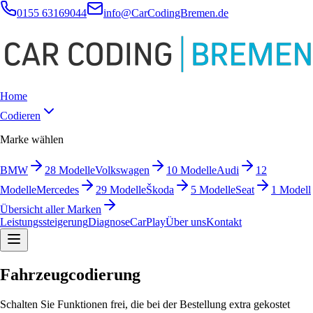
0155 63169044
info@CarCodingBremen.de
Home
Codieren
Marke wählen
BMW
28
Modelle
Volkswagen
10
Modelle
Audi
12
Modelle
Mercedes
29
Modelle
Škoda
5
Modelle
Seat
1
Modell
Übersicht aller Marken
Leistungssteigerung
Diagnose
CarPlay
Über uns
Kontakt
Fahrzeugcodierung
Schalten Sie Funktionen frei, die bei der Bestellung extra gekostet