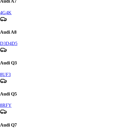
Audi
A7
4G
4K
Audi
A8
D3
D4
D5
Audi
Q3
8U
F3
Audi
Q5
8R
FY
Audi
Q7